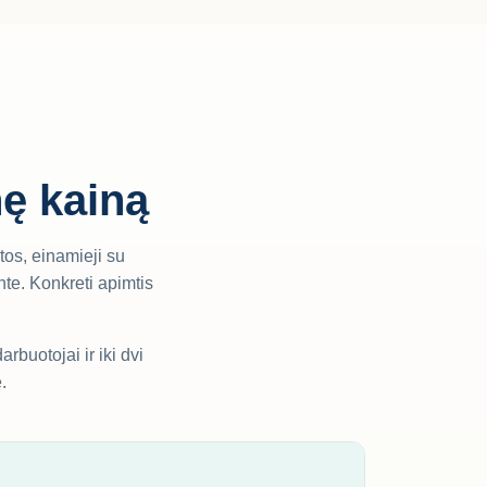
nę kainą
tos, einamieji su
te. Konkreti apimtis
rbuotojai ir iki dvi
.