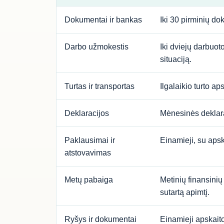
Dokumentai ir bankas
Iki 30 pirminių d
Darbo užmokestis
Iki dviejų darbuo
situaciją.
Turtas ir transportas
Ilgalaikio turto a
Deklaracijos
Mėnesinės deklara
Paklausimai ir
Einamieji, su apsk
atstovavimas
Metų pabaiga
Metinių finansinių
sutartą apimtį.
Ryšys ir dokumentai
Einamieji apskait