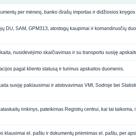
okumentų per mėnesį, banko išrašų importas ir didžiosios knygos
tojų DU, SAM, GPM313, atostogų kaupimai ir komandiruočių duo
pskaita, nusidėvėjimo skaičiavimas ir su transportu susiję apskai
cijos pagal kliento statusą ir turimus apskaitos duomenis.
aita susiję paklausimai ir atstovavimas VMI, Sodroje bei Statis
 ataskaitų rinkinys, pateikimas Registrų centrui, kai tai taikoma
os klausimai el. paštu ir dokumentų priėmimas el. paštu, per ap