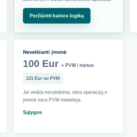
Peržiūrėti kainos logiką
Neveikianti įmonė
100 Eur
+ PVM / metus
121 Eur su PVM
Jei veikla nevykdoma, nėra operacijų ir
įmonė nėra PVM mokėtoja.
Sąlygos