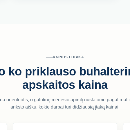
KAINOS LOGIKA
 ko priklauso buhalter
apskaitos kaina
a orientuotis, o galutinę mėnesio apimtį nustatome pagal reali
anksto aišku, kokie darbai turi didžiausią įtaką kainai.