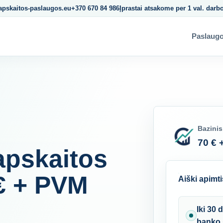
apskaitos-paslaugos.eu
+370 670 84 986
Įprastai atsakome per 1 val. darb
Paslaug
Bazinis
70 € 
apskaitos
€ + PVM
Aiški apimti
Iki 30 
banko 