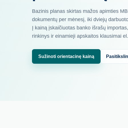
Bazinis planas skirtas mažos apimties MB
dokumentų per mėnesį, iki dviejų darbuot
Į kainą įskaičiuotas banko išrašų importas,
rinkinys ir einamieji apskaitos klausimai el
Sužinoti orientacinę kainą
Pasitikslin