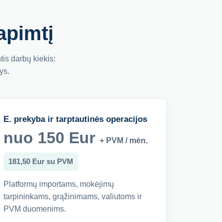
apimtį
is darbų kiekis:
ys.
E. prekyba ir tarptautinės operacijos
nuo 150 Eur
+ PVM / mėn.
181,50 Eur su PVM
Platformų importams, mokėjimų
tarpininkams, grąžinimams, valiutoms ir
PVM duomenims.