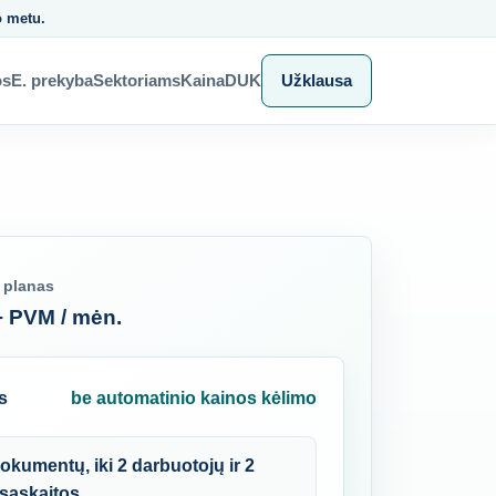
o metu.
os
E. prekyba
Sektoriams
Kaina
DUK
Užklausa
 planas
+ PVM / mėn.
s
be automatinio kainos kėlimo
dokumentų, iki 2 darbuotojų ir 2
sąskaitos