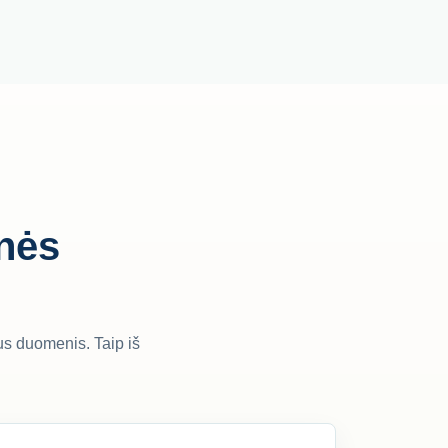
inės
us duomenis. Taip iš