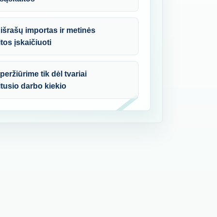
išrašų importas ir metinės
tos įskaičiuoti
peržiūrime tik dėl tvariai
itusio darbo kiekio