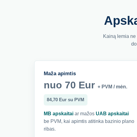
Apska
Kainą lemia ne 
do
Maža apimtis
nuo 70 Eur
+ PVM / mėn.
84,70 Eur su PVM
MB apskaitai
ar mažos
UAB apskaitai
be PVM, kai apimtis atitinka bazinio plano
ribas.