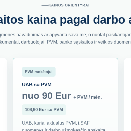
KAINOS ORIENTYRAI
itos kaina pagal darbo 
įmonės pavadinimas ar apyvarta savaime, o nuolat pasikartojant
kumentai, darbuotojai, PVM, banko sąskaitos ir veiklos duomen
PVM mokėtojui
UAB su PVM
nuo 90 Eur
+ PVM / mėn.
108,90 Eur su PVM
UAB, kuriai aktualus PVM, i.SAF
duomenys ir darbo užmokesčio apskaita.