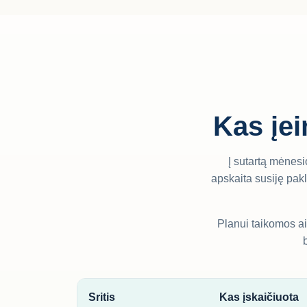
Kas įei
Į sutartą mėnesi
apskaita susiję pak
Planui taikomos aiš
Sritis
Kas įskaičiuota