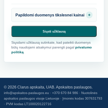
Papildomi duomenys tikslesnei kainai
Siųsti užklausą
Siųsdami užklausą sutinkate, kad pateikti duomenys
būtų naudojami atsakymui parengti pagal
privatumo
politiką
.
©
2026
Clarus apskaita, UAB. Apskaitos paslaugos.
info@apskaitos-paslaugos.eu · +370 670 84 986 · Nuotolinės
apskaitos paslaugos visoje Lietuvoje · Įmonės kodas 307631793
· PVM kodas LT100020122716