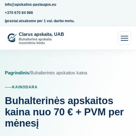
info@apskaitos-paslaugos.eu
+370 670 84 986
Įprastai atsakome per 1 val. darbo metu.
Clarus apskaita, UAB
Buhalterinė apskaita
nuotoliniu būdu
Pagrindinis
/
Buhalterinės apskaitos kaina
KAINODARA
Buhalterinės apskaitos
kaina nuo 70 € + PVM per
mėnesį