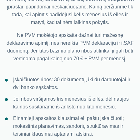
įprastai, papildomai neskaičiuojame. Kainą peržiūrime tik
tada, kai apimtis padidėjusi kelis mėnesius iš eilės ir
matyti, kad tai nėra laikinas pokytis.
Ne PVM mokėtojo apskaita dažnai turi mažesnę
deklaravimo apimtį, nes nereikia PVM deklaracijų ir i.SAF
duomenų. Jei kitos bazinio plano ribos atitinka, ji gali būti
vertinama pagal kainą nuo 70 € + PVM per mėnesį.
Įskaičiuotos ribos: 30 dokumentų, iki du darbuotojai ir
dvi banko sąskaitos.
Jei ribos viršijamos tris mėnesius iš eilės, dėl naujos
kainos susitariame iš anksto nuo kito mėnesio.
Einamieji apskaitos klausimai el. paštu įskaičiuoti;
mokestinis planavimas, sandorių struktūravimas ir
teisiniai klausimai aptariami atskirai.