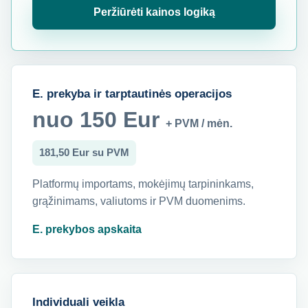
Peržiūrėti kainos logiką
E. prekyba ir tarptautinės operacijos
nuo 150 Eur
+ PVM / mėn.
181,50 Eur su PVM
Platformų importams, mokėjimų tarpininkams,
grąžinimams, valiutoms ir PVM duomenims.
E. prekybos apskaita
Individuali veikla