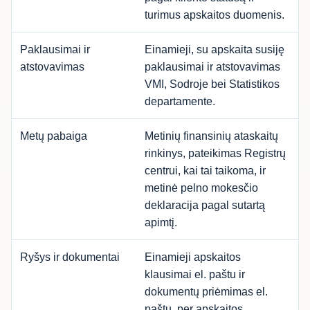
turimus apskaitos duomenis.
Paklausimai ir
Einamieji, su apskaita susiję
atstovavimas
paklausimai ir atstovavimas
VMI, Sodroje bei Statistikos
departamente.
Metų pabaiga
Metinių finansinių ataskaitų
rinkinys, pateikimas Registrų
centrui, kai tai taikoma, ir
metinė pelno mokesčio
deklaracija pagal sutartą
apimtį.
Ryšys ir dokumentai
Einamieji apskaitos
klausimai el. paštu ir
dokumentų priėmimas el.
paštu, per apskaitos