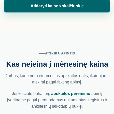
Atidaryti kainos skaičiuoklę
ATSKIRA APIMTIS
Kas neįeina į mėnesinę kainą
Darbus, kurie nėra einamosios apskaitos dalis, įkainojame
atskirai pagal faktinę apimtį.
Jei keičiate buhalterį,
apskaitos perėmimo
apimtį
įvertiname pagal perduodamus dokumentus, registrus ir
ankstesnių laikotarpių būklę.