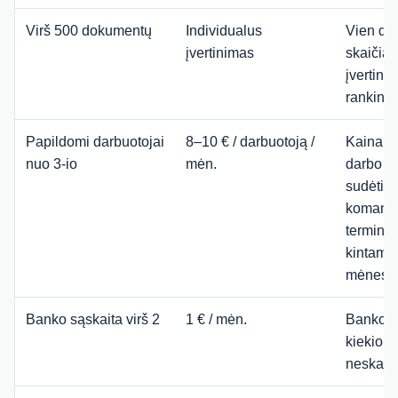
Virš 500 dokumentų
Individualus
Vien do
įvertinimas
skaičia
įvertina
rankinio
Papildomi darbuotojai
8–10 € / darbuotoją /
Kaina p
nuo 3-io
mėn.
darbo u
sudėtin
komandi
terminuo
kintamų g
mėnesio
Banko sąskaita virš 2
1 € / mėn.
Banko o
kiekio at
neskaič