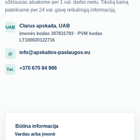
užklausas atsakome per 1 val. darbo metu. Tikslią kainą
pateikiame per 24 val. gavę reikalingą informaciją.
Clarus apskaita, UAB
UAB
Įmonės kodas 307631793 · PVM kodas
LT100020122716
info@apskaitos-paslaugos.eu
@
+370 670 84 986
Tel.
Būtina informacija
Vardas arba įmonė