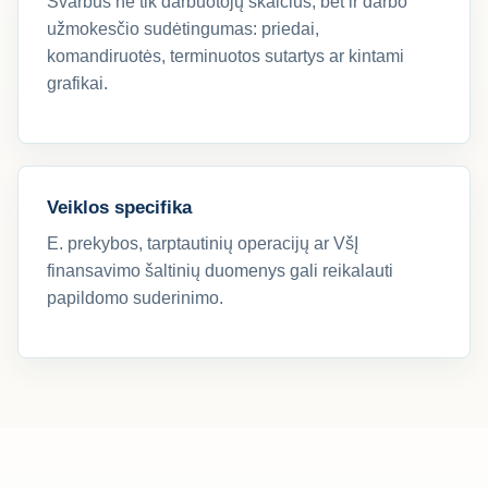
Svarbus ne tik darbuotojų skaičius, bet ir darbo
užmokesčio sudėtingumas: priedai,
komandiruotės, terminuotos sutartys ar kintami
grafikai.
Veiklos specifika
E. prekybos, tarptautinių operacijų ar VšĮ
finansavimo šaltinių duomenys gali reikalauti
papildomo suderinimo.