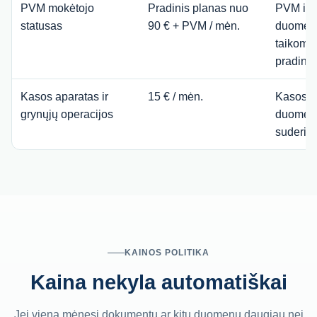
PVM mokėtojo
Pradinis planas nuo
PVM ir 
statusas
90 € + PVM / mėn.
duomenų
taikomas
pradinis
Kasos aparatas ir
15 € / mėn.
Kasos ir
grynųjų operacijos
duomenų
suderini
KAINOS POLITIKA
Kaina nekyla automatiškai
Jei vieną mėnesį dokumentų ar kitų duomenų daugiau nei