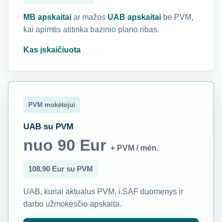
MB apskaitai
ar mažos
UAB apskaitai
be PVM,
kai apimtis atitinka bazinio plano ribas.
Kas įskaičiuota
PVM mokėtojui
UAB su PVM
nuo 90 Eur
+ PVM / mėn.
108,90 Eur su PVM
UAB, kuriai aktualus PVM, i.SAF duomenys ir
darbo užmokesčio apskaita.