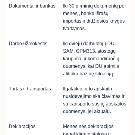
Dokumentai ir bankas
Iki 30 pirminių dokumentų per
mėnesį, banko išrašų
importas ir didžiosios knygos
tvarkymas.
Darbo užmokestis
Iki dviejų darbuotojų DU,
SAM, GPM313, atostogų
kaupimai ir komandiruočių
duomenys, kai DU apimtis
atitinka bazinę situaciją.
Turtas ir transportas
Ilgalaikio turto apskaita,
nusidėvėjimo skaičiavimas ir
su transportu susiję apskaitos
duomenys, jei aktualu.
Deklaracijos
Mėnesinės deklaracijos
pagal kliento statusą ir