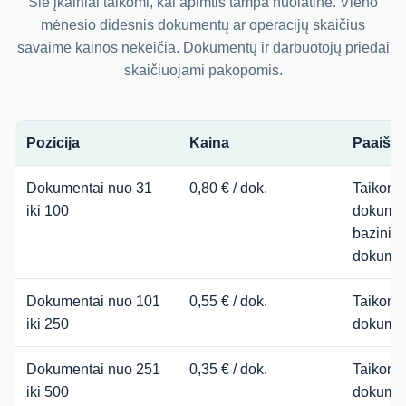
Šie įkainiai taikomi, kai apimtis tampa nuolatinė. Vieno
mėnesio didesnis dokumentų ar operacijų skaičius
savaime kainos nekeičia. Dokumentų ir darbuotojų priedai
skaičiuojami pakopomis.
Pozicija
Kaina
Paaiški
Dokumentai nuo 31
0,80 € / dok.
Taikoma
iki 100
dokumen
bazinio
dokument
Dokumentai nuo 101
0,55 € / dok.
Taikoma 
iki 250
dokume
Dokumentai nuo 251
0,35 € / dok.
Taikoma 
iki 500
dokume