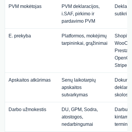
PVM mokėtojas
PVM deklaracijos,
Deklarac
i.SAF, pirkimo ir
sutikrin
pardavimo PVM
E. prekyba
Platformos, mokėjimų
Shopify,
tarpininkai, grąžinimai
WooCom
PrestaS
OpenCar
Stripe, 
Apskaitos atkūrimas
Senų laikotarpių
Dokumen
apskaitos
deklaraci
sutvarkymas
skolos
Darbo užmokestis
DU, GPM, Sodra,
Darbuoto
atostogos,
kintami 
nedarbingumai
terminai