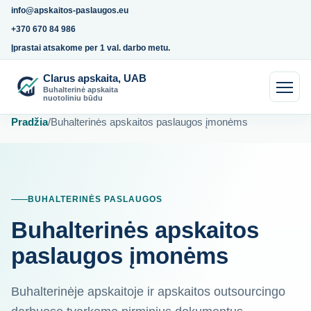
info@apskaitos-paslaugos.eu
+370 670 84 986
Įprastai atsakome per 1 val. darbo metu.
Clarus apskaita, UAB
Buhalterinė apskaita
nuotoliniu būdu
Pradžia
/
Buhalterinės apskaitos paslaugos įmonėms
BUHALTERINĖS PASLAUGOS
Buhalterinės apskaitos
paslaugos įmonėms
Buhalterinėje apskaitoje ir apskaitos outsourcingo