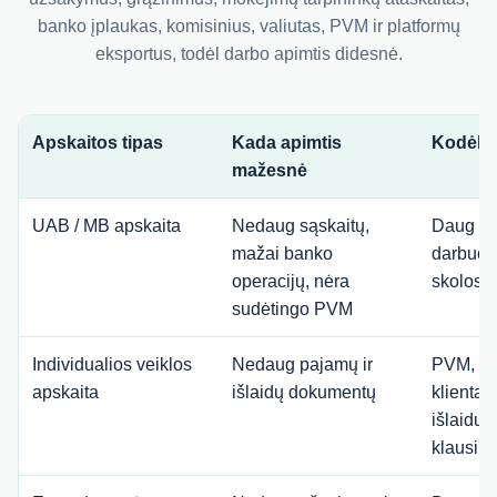
banko įplaukas, komisinius, valiutas, PVM ir platformų
eksportus, todėl darbo apimtis didesnė.
Apskaitos tipas
Kada apimtis
Kodėl k
mažesnė
UAB / MB apskaita
Nedaug sąskaitų,
Daug do
mažai banko
darbuot
operacijų, nėra
skolos, 
sudėtingo PVM
Individualios veiklos
Nedaug pajamų ir
PVM, už
apskaita
išlaidų dokumentų
klientai
išlaidų,
klausim