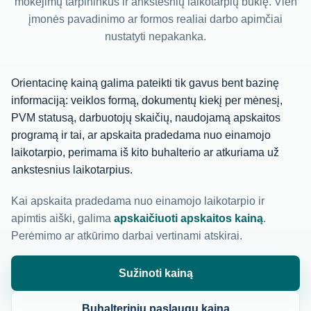
mokėjimų tarpininkus ir ankstesnių laikotarpių būklę. Vien
įmonės pavadinimo ar formos realiai darbo apimčiai
nustatyti nepakanka.
Orientacinę kainą galima pateikti tik gavus bent bazinę
informaciją: veiklos formą, dokumentų kiekį per mėnesį,
PVM statusą, darbuotojų skaičių, naudojamą apskaitos
programą ir tai, ar apskaita pradedama nuo einamojo
laikotarpio, perimama iš kito buhalterio ar atkuriama už
ankstesnius laikotarpius.
Kai apskaita pradedama nuo einamojo laikotarpio ir
apimtis aiški, galima
apskaičiuoti apskaitos kainą
.
Perėmimo ar atkūrimo darbai vertinami atskirai.
Sužinoti kainą
Buhalterinių paslaugų kaina