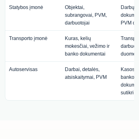
Statybos įmonė
Objektai,
Darbų a
subrangovai, PVM,
dokumen
darbuotojai
PVM du
Transporto įmonė
Kuras, kelių
Transpo
mokesčiai, vežimo ir
darbuot
banko dokumentai
duomenų
Autoservisas
Darbai, detalės,
Kasos, k
atsiskaitymai, PVM
banko ir
dokume
sutikrin