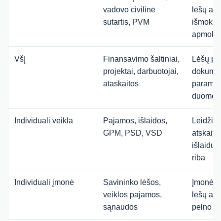
vadovo civilinė
lėšų ats
sutartis, PVM
išmokų
apmokes
VšĮ
Finansavimo šaltiniai,
Lėšų pas
projektai, darbuotojai,
dokumen
ataskaitos
paramos
duomen
Individuali veikla
Pajamos, išlaidos,
Leidžia
GPM, PSD, VSD
atskaity
išlaidų
riba
Individuali įmonė
Savininko lėšos,
Įmonės i
veiklos pajamos,
lėšų ats
sąnaudos
pelno m