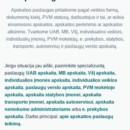
Apskaitos paslaugas pritaikome pagal veiklos formą,
dokumentų kiekį, PVM statusą, darbuotojus ir tai, ar reikia
einamosios apskaitos, apskaitos perėmimo ar apskaitos
atkūrimo. Tvarkome UAB, MB, VšĮ, individualios veiklos,
individualių įmonių, PVM mokėtojų, e. prekybos, statybos,
transporto, autoservisų ir paslaugų verslo apskaitą.
Jeigu situacija jau aiški, pasirinkite specializuotą
paslaugą:
UAB apskaita
,
MB apskaita
,
VšĮ apskaita
,
individualios įmonės apskaita
,
individualios veiklos
apskaita
,
paslaugų verslo apskaita
,
PVM mokėtojo
apskaita
,
apskaita statybos įmonei
,
apskaita
transporto įmonei
,
apskaita autoservisui
,
apskaita
nemokumo administratoriams
arba
e. prekybos
apskaita
. Darbo principai:
apie apskaitos paslaugų
teikimą
.