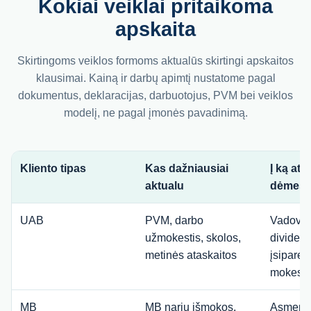
Kokiai veiklai pritaikoma
apskaita
Skirtingoms veiklos formoms aktualūs skirtingi apskaitos
klausimai. Kainą ir darbų apimtį nustatome pagal
dokumentus, deklaracijas, darbuotojus, PVM bei veiklos
modelį, ne pagal įmonės pavadinimą.
Kliento tipas
Kas dažniausiai
Į ką atk
aktualu
dėmesį
UAB
PVM, darbo
Vadovo i
užmokestis, skolos,
dividend
metinės ataskaitos
įsiparei
mokesti
MB
MB narių išmokos,
Asmenin