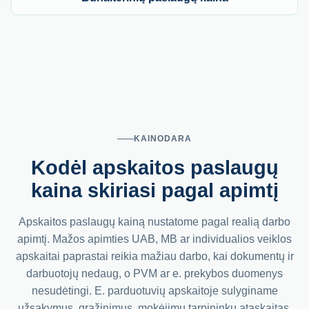
KAINODARA
Kodėl apskaitos paslaugų
kaina skiriasi pagal apimtį
Apskaitos paslaugų kainą nustatome pagal realią darbo
apimtį. Mažos apimties UAB, MB ar individualios veiklos
apskaitai paprastai reikia mažiau darbo, kai dokumentų ir
darbuotojų nedaug, o PVM ar e. prekybos duomenys
nesudėtingi. E. parduotuvių apskaitoje sulyginame
užsakymus, grąžinimus, mokėjimų tarpininkų ataskaitas,