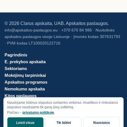
©
2026
Clarus apskaita, UAB. Apskaitos paslaugos.
info@apskaitos-paslaugos.eu · +370 670 84 986 · Nuotolinės
apskaitos paslaugos visoje Lietuvoje · Įmonės kodas 307631793
· PVM kodas LT100020122716
Pagrindinis
E. prekybos apskaita
Sektoriams
Mokėjimų tarpininkai
Apskaitos programos
Nemokumo apskaita
Kitos paslaugos
Kainos
Naudojame būtinus slapukus svetainės veikimui. Analitikos ir rinkodaros
slapukus naudojame tik gavę jūsų sutikimą.
Apie mus
Plačiau –
privatumo politikoje
.
Privatumo politika
Keisti slapukų pasirinkimą
Leisti visus
Tik būtini
Nuostatos