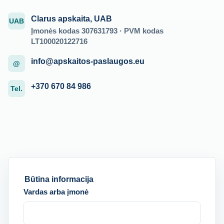
Clarus apskaita, UAB
UAB
Įmonės kodas 307631793 · PVM kodas
LT100020122716
info@apskaitos-paslaugos.eu
@
+370 670 84 986
Tel.
Būtina informacija
Vardas arba įmonė