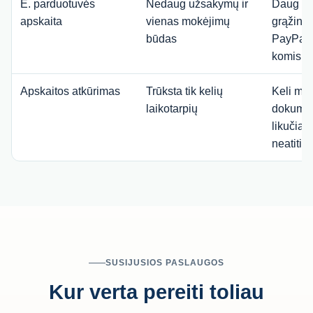
E. parduotuvės
Nedaug užsakymų ir
Daug u
apskaita
vienas mokėjimų
grąžinim
būdas
PayPal,
komisini
Apskaitos atkūrimas
Trūksta tik kelių
Keli met
laikotarpių
dokumen
likučiai,
neatitik
SUSIJUSIOS PASLAUGOS
Kur verta pereiti toliau