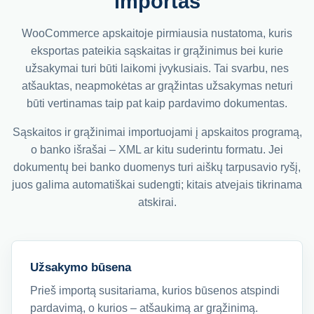
importas
WooCommerce apskaitoje pirmiausia nustatoma, kuris
eksportas pateikia sąskaitas ir grąžinimus bei kurie
užsakymai turi būti laikomi įvykusiais. Tai svarbu, nes
atšauktas, neapmokėtas ar grąžintas užsakymas neturi
būti vertinamas taip pat kaip pardavimo dokumentas.
Sąskaitos ir grąžinimai importuojami į apskaitos programą,
o banko išrašai – XML ar kitu suderintu formatu. Jei
dokumentų bei banko duomenys turi aiškų tarpusavio ryšį,
juos galima automatiškai sudengti; kitais atvejais tikrinama
atskirai.
Užsakymo būsena
Prieš importą susitariama, kurios būsenos atspindi
pardavimą, o kurios – atšaukimą ar grąžinimą.