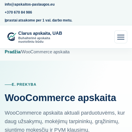
info@apskaitos-paslaugos.eu
+370 670 84 986
Įprastai atsakome per 1 val. darbo metu.
Clarus apskaita, UAB
Buhalterinė apskaita
nuotoliniu būdu
Pradžia
/
WooCommerce apskaita
E. PREKYBA
WooCommerce apskaita
WooCommerce apskaita aktuali parduotuvėms, kur
daug užsakymų, mokėjimų tarpininkų, grąžinimų,
siuntimo mokesčių ir PVM klausimų.