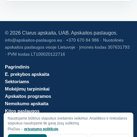
©
2026
Clarus apskaita, UAB. Apskaitos paslaugos.
info@apskaitos-paslaugos.eu · +370 670 84 986 · Nuotolinės
apskaitos paslaugos visoje Lietuvoje · Įmonės kodas 307631793
· PVM kodas LT100020122716
Pagrindinis
E. prekybos apskaita
Sektoriams
Mokėjimų tarpininkai
Apskaitos programos
Nemokumo apskaita
Kitos paslaugos
Kainos
Naudojame būtinus slapukus svetainės veikimui. Analitikos ir rinkodaros
slapukus naudojame tik gavę jūsų sutikimą.
Apie mus
Plačiau –
privatumo politikoje
.
Privatumo politika