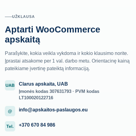
UŽKLAUSA
Aptarti WooCommerce
apskaitą
Parašykite, kokia veikla vykdoma ir kokio klausimo norite.
Įprastai atsakome per 1 val. darbo metu. Orientacinę kainą
pateikiame įvertinę pateiktą informaciją.
Clarus apskaita, UAB
UAB
Įmonės kodas 307631793 · PVM kodas
LT100020122716
info@apskaitos-paslaugos.eu
@
+370 670 84 986
Tel.