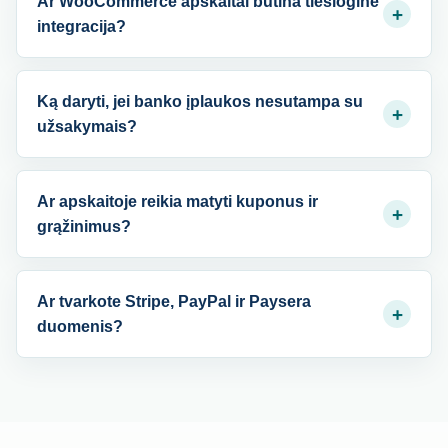
Ar WooCommerce apskaitai būtina tiesioginė
+
integracija?
Ką daryti, jei banko įplaukos nesutampa su
+
užsakymais?
Ar apskaitoje reikia matyti kuponus ir
+
grąžinimus?
Ar tvarkote Stripe, PayPal ir Paysera
+
duomenis?