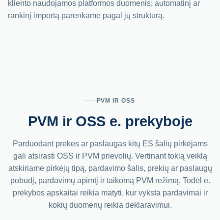
kliento naudojamos platformos duomenis; automatinį ar
rankinį importą parenkame pagal jų struktūrą.
PVM IR OSS
PVM ir OSS e. prekyboje
Parduodant prekes ar paslaugas kitų ES šalių pirkėjams
gali atsirasti OSS ir PVM prievolių. Vertinant tokią veiklą
atskiriame pirkėjų tipą, pardavimo šalis, prekių ar paslaugų
pobūdį, pardavimų apimtį ir taikomą PVM režimą. Todėl e.
prekybos apskaitai reikia matyti, kur vyksta pardavimai ir
kokių duomenų reikia deklaravimui.