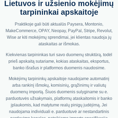
Lietuvos ir užsienio mokėjimų
tarpininkai apskaitoje
Praktikoje gali būti aktualūs Paysera, Montonio,
MakeCommerce, OPAY, Neopay, PayPal, Stripe, Revolut,
Wise ar kiti mokėjimų sprendimai, jei klientas naudoja jų
ataskaitas ar išmokas.
Kiekvienas tarpininkas turi savo duomenų struktūrą, todėl
prieš apskaitą sutariame, kokias ataskaitas, eksportus,
banko išrašus ir platformos duomenis naudosime.
Mokėjimų tarpininkų apskaitoje naudojame automatinį
arba rankinį išmokų, komisinių, grąžinimų ir valiutų
duomenų importą. Šiuos duomenis sulyginame su e.
parduotuvės užsakymais, platformų ataskaitomis ir banko
įplaukomis, kad matytume realų pinigų judėjimą. Jei
naudojama individuali e. parduotuvė ar nestandartinis