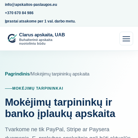
info@apskaitos-paslaugos.eu
+370 670 84 986
Įprastai atsakome per 1 val. darbo metu.
Clarus apskaita, UAB
Buhalterinė apskaita
nuotoliniu būdu
Pagrindinis
/
Mokėjimų tarpininkų apskaita
MOKĖJIMŲ TARPININKAI
Mokėjimų tarpininkų ir
banko įplaukų apskaita
Tvarkome ne tik PayPal, Stripe ar Paysera