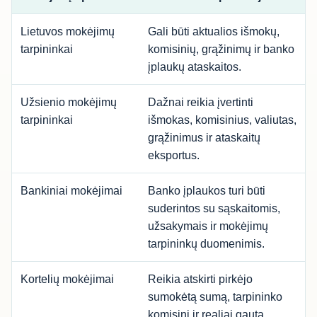
Lietuvos mokėjimų
Gali būti aktualios išmokų,
tarpininkai
komisinių, grąžinimų ir banko
įplaukų ataskaitos.
Užsienio mokėjimų
Dažnai reikia įvertinti
tarpininkai
išmokas, komisinius, valiutas,
grąžinimus ir ataskaitų
eksportus.
Bankiniai mokėjimai
Banko įplaukos turi būti
suderintos su sąskaitomis,
užsakymais ir mokėjimų
tarpininkų duomenimis.
Kortelių mokėjimai
Reikia atskirti pirkėjo
sumokėtą sumą, tarpininko
komisinį ir realiai gautą