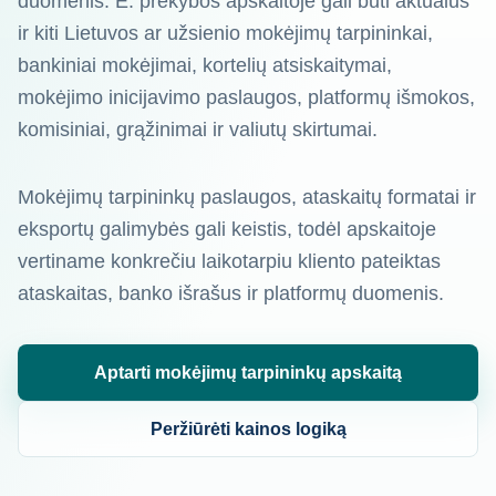
duomenis. E. prekybos apskaitoje gali būti aktualūs
ir kiti Lietuvos ar užsienio mokėjimų tarpininkai,
bankiniai mokėjimai, kortelių atsiskaitymai,
mokėjimo inicijavimo paslaugos, platformų išmokos,
komisiniai, grąžinimai ir valiutų skirtumai.
Mokėjimų tarpininkų paslaugos, ataskaitų formatai ir
eksportų galimybės gali keistis, todėl apskaitoje
vertiname konkrečiu laikotarpiu kliento pateiktas
ataskaitas, banko išrašus ir platformų duomenis.
Aptarti mokėjimų tarpininkų apskaitą
Peržiūrėti kainos logiką