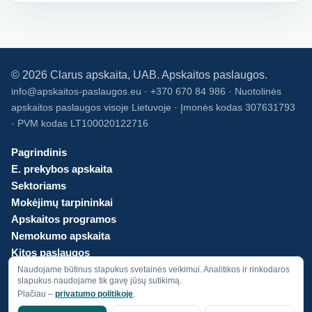
©
2026
Clarus apskaita, UAB. Apskaitos paslaugos.
info@apskaitos-paslaugos.eu · +370 670 84 986 · Nuotolinės
apskaitos paslaugos visoje Lietuvoje · Įmonės kodas 307631793
· PVM kodas LT100020122716
Pagrindinis
E. prekybos apskaita
Sektoriams
Mokėjimų tarpininkai
Apskaitos programos
Nemokumo apskaita
Kitos paslaugos
Kainos
Naudojame būtinus slapukus svetainės veikimui. Analitikos ir rinkodaros
slapukus naudojame tik gavę jūsų sutikimą.
Apie mus
Plačiau –
privatumo politikoje
.
Privatumo politika