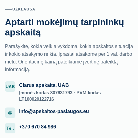
UŽKLAUSA
Aptarti mokėjimų tarpininkų
apskaitą
Parašykite, kokia veikla vykdoma, kokia apskaitos situacija
ir kokio atsakymo reikia. Įprastai atsakome per 1 val. darbo
metu. Orientacinę kainą pateikiame įvertinę pateiktą
informaciją.
Clarus apskaita, UAB
UAB
Įmonės kodas 307631793 · PVM kodas
LT100020122716
info@apskaitos-paslaugos.eu
@
+370 670 84 986
Tel.