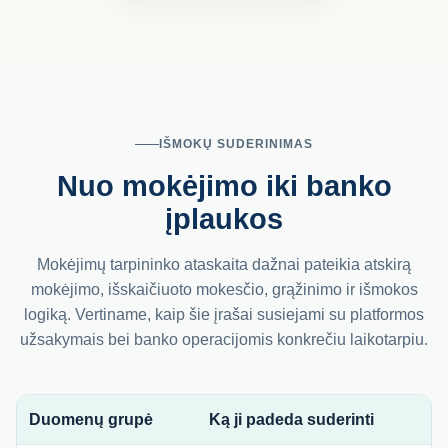
IŠMOKŲ SUDERINIMAS
Nuo mokėjimo iki banko
įplaukos
Mokėjimų tarpininko ataskaita dažnai pateikia atskirą
mokėjimo, išskaičiuoto mokesčio, grąžinimo ir išmokos
logiką. Vertiname, kaip šie įrašai susiejami su platformos
užsakymais bei banko operacijomis konkrečiu laikotarpiu.
Duomenų grupė
Ką ji padeda suderinti